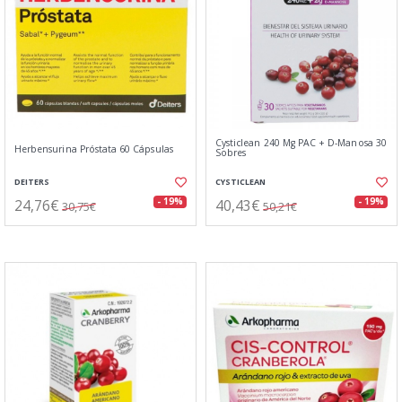
Cysticlean 240 Mg PAC + D-Manosa 30
Herbensurina Próstata 60 Cápsulas
Sobres
DEITERS
CYSTICLEAN
24,76€
40,43€
- 19%
- 19%
30,75€
50,21€