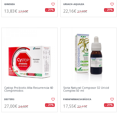
GINEGEA
URIACH-AQUILEA
13,83€
22,16€
- 21%
- 21%
17,56€
27,93€
Cystop Probiotic Alta Recurrencia 60
Soria Natural Composor 32 Uricid
Comprimidos
Complex 50 ml
DEITERS
PARAFARMACIA BÁSICA
27,00€
17,55€
- 21%
- 21%
34,02€
22,11€