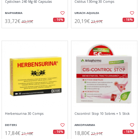
Cysticlean 240 Mg 60 Capsulas
Cistitus 130mg 30 Comps
M4 PHARMA
URIACH-AQUILEA
33,72€
20,19€
- 16%
- 16%
40,33€
23,97€
Herbensurina 30 Comps
Ciscontrol Stop 10 Sobres + 5 Stick
DEITERS
ARKOPHARMA
17,84€
18,80€
- 16%
- 16%
21,18€
22,31€