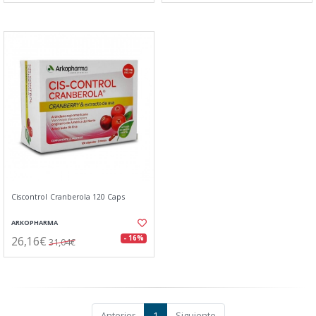
Ciscontrol Cranberola 120 Caps
ARKOPHARMA
26,16€
- 16%
31,04€
Anterior
1
Siguiente