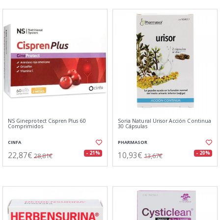
NS Gineprotect Cispren Plus 60
Soria Natural Urisor Acción Continua
Comprimidos
30 Cápsulas
CINFA
PHARMASOR
22,87€
10,93€
- 21%
- 20%
28,81€
13,67€