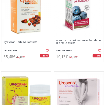
Arkopharma Arkocápsulas Arándano
Cysticlean Forte 60 Capsulas
Bio 40 Cápsulas
CYSTICLEAN
ARKOPHARMA
35,48€
10,13€
- 18%
- 18%
43,09€
12,30€