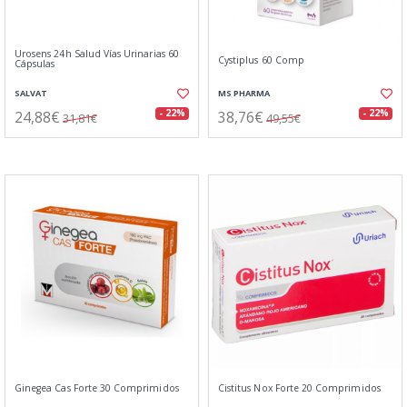
Urosens 24h Salud Vías Urinarias 60
Cystiplus 60 Comp
Cápsulas
SALVAT
MS PHARMA
24,88€
38,76€
- 22%
- 22%
31,81€
49,55€
Ginegea Cas Forte 30 Comprimidos
Cistitus Nox Forte 20 Comprimidos