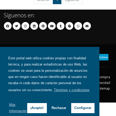
Síguenos en:
Este portal web utiliza cookies propias con finalidad
técnica, y para realizar estadísticas de uso Web, las
cookies se usan para la personalización de anuncios
que en ningún caso hacen identificable al usuario no
Contacto
Aviso Legal
Condiciones de compra
Política de envíos
Política de devolución
Política de Privacidad
recaba ni cede datos de carácter personal de los
Política de Cookies
Sitemap
usuarios sin su conocimiento
Términos y condiciones
© 2026 - Todos los derechos reservados.
Más
¡Acepto!
Rechazar
Configurar
Información