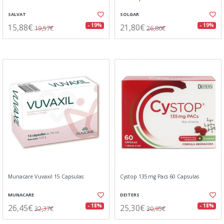
SALVAT
SOLGAR
15,88€
21,80€
- 19%
- 19%
19,57€
26,86€
Munacare Vuvaxil 15 Capsulas
Cystop 135mg Pacs 60 Capsulas
MUNACARE
DEITERS
26,45€
25,30€
- 18%
- 18%
32,37€
30,95€