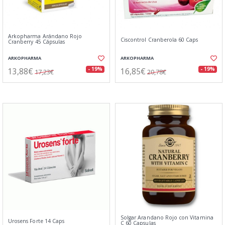
Arkopharma Arándano Rojo
Ciscontrol Cranberola 60 Caps
Cranberry 45 Cápsulas
ARKOPHARMA
ARKOPHARMA
13,88€
16,85€
- 19%
- 19%
17,23€
20,78€
Solgar Arandano Rojo con Vitamina
Urosens Forte 14 Caps
C 60 Capsulas