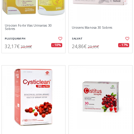
Urocran Forte Vías Urinarias 30
Urosens Manosa 30 Sobres
Sobres
PLUSQUAM PH
SALVAT
32,17€
24,86€
- 18%
- 17%
39,06€
29,95€