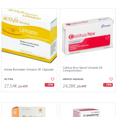
Cistitus Nox Salud Urinaria 30
Activa Bienestar Urinario 30 Cápsulas
Comprimidos
ACTIVA
URIACH-AQUILEA
27,54€
24,28€
- 18%
- 18%
33,45€
29,49€