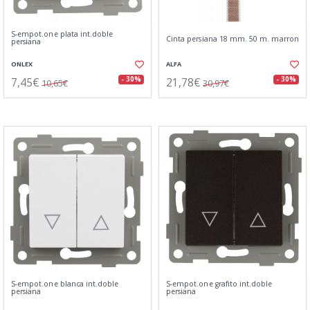
S-empot.one plata int.doble
Cinta persiana 18 mm. 50 m. marron
persiana
ONLEX
ALFA
7,45€
21,78€
- 30%
- 30%
10,65€
30,97€
S-empot.one blanca int.doble
S-empot.one grafito int.doble
persiana
persiana