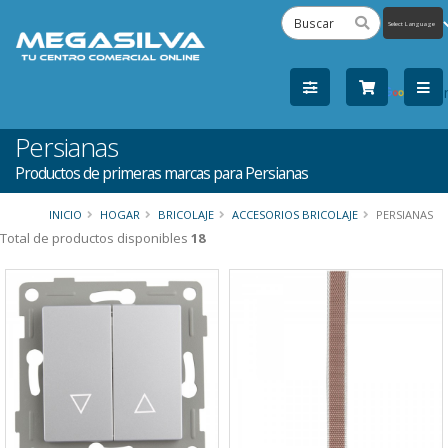
Powered
by
Tra
Persianas
Productos de primeras marcas para Persianas
INICIO
HOGAR
BRICOLAJE
ACCESORIOS BRICOLAJE
PERSIANAS
Total de productos disponibles
18