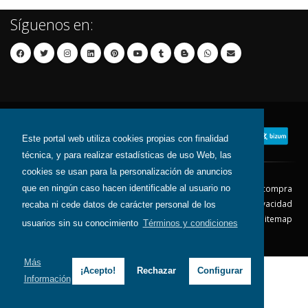
Síguenos en:
Este portal web utiliza cookies propias con finalidad
técnica, y para realizar estadísticas de uso Web, las
cookies se usan para la personalización de anuncios
que en ningún caso hacen identificable al usuario no
Contacto
Aviso Legal
Condiciones de compra
Política de envíos
Política de devolución
Política de Privacidad
recaba ni cede datos de carácter personal de los
Política de Cookies
Sitemap
usuarios sin su conocimiento
Términos y condiciones
© 2026 - Todos los derechos reservados.
Más
¡Acepto!
Rechazar
Configurar
Información