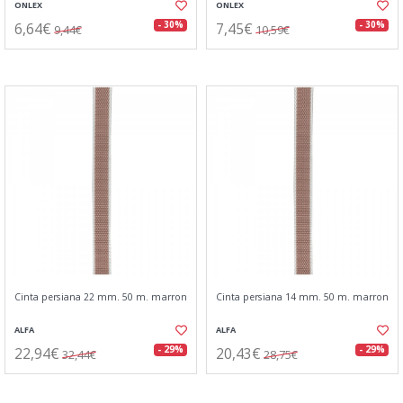
ONLEX
ONLEX
6,64€
7,45€
- 30%
- 30%
9,44€
10,59€
Cinta persiana 22 mm. 50 m. marron
Cinta persiana 14 mm. 50 m. marron
ALFA
ALFA
22,94€
20,43€
- 29%
- 29%
32,44€
28,75€