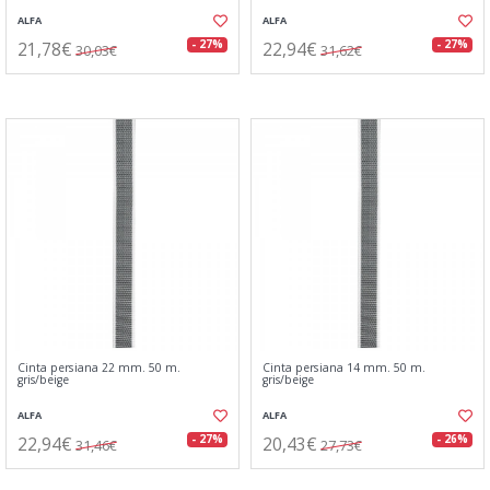
ALFA
ALFA
21,78€
22,94€
- 27%
- 27%
30,03€
31,62€
Cinta persiana 22 mm. 50 m.
Cinta persiana 14 mm. 50 m.
gris/beige
gris/beige
ALFA
ALFA
22,94€
20,43€
- 27%
- 26%
31,46€
27,73€