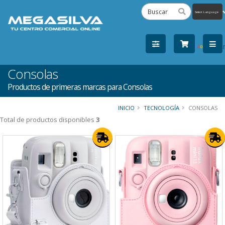
Powered
by
Tra
Consolas
Productos de primeras marcas para Consolas
INICIO
TECNOLOGÍA
CONSOLAS
Total de productos disponibles
3