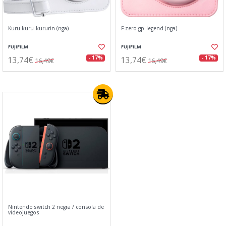
Kuru kuru kururin (nga)
F-zero gp legend (nga)
FUJIFILM
FUJIFILM
13,74€
13,74€
- 17%
- 17%
16,49€
16,49€
Nintendo switch 2 negra / consola de
videojuegos