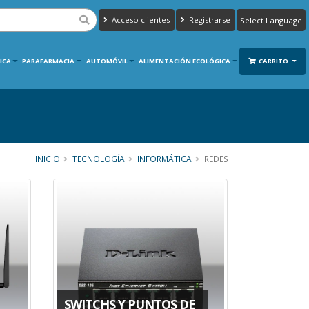
Acceso clientes
Registrarse
Powered by
Translate
ICA
PARAFARMACIA
AUTOMÓVIL
ALIMENTACIÓN ECOLÓGICA
CARRITO
INICIO
TECNOLOGÍA
INFORMÁTICA
REDES
SWITCHS Y PUNTOS DE