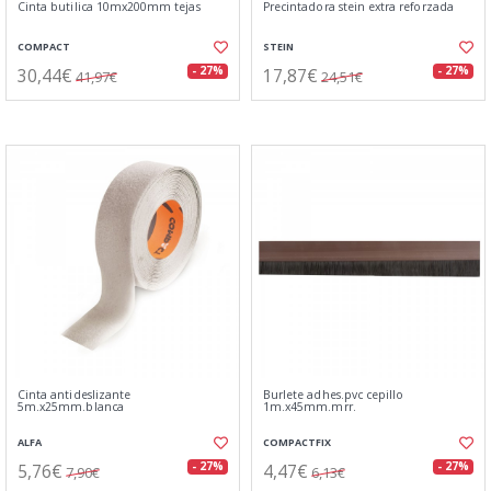
Cinta butilica 10mx200mm tejas
Precintadora stein extra reforzada
COMPACT
STEIN
30,44€
17,87€
- 27%
- 27%
41,97€
24,51€
Cinta antideslizante
Burlete adhes.pvc cepillo
5m.x25mm.blanca
1m.x45mm.mrr.
ALFA
COMPACTFIX
5,76€
4,47€
- 27%
- 27%
7,90€
6,13€