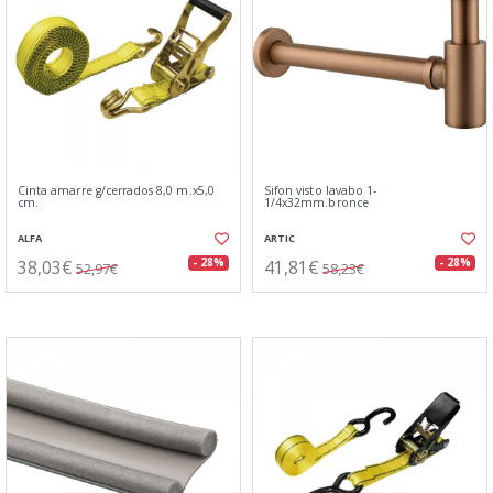
Cinta amarre g/cerrados 8,0 m.x5,0
Sifon visto lavabo 1-
cm.
1/4x32mm.bronce
ALFA
ARTIC
38,03€
41,81€
- 28%
- 28%
52,97€
58,23€