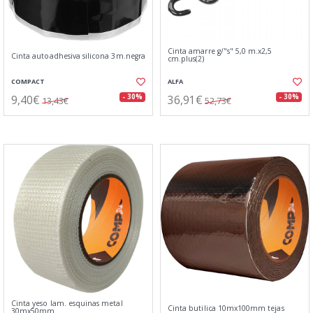
Cinta amarre g/"s" 5,0 m.x2,5
Cinta autoadhesiva silicona 3m.negra
cm.plus(2)
COMPACT
ALFA
9,40€
36,91€
- 30%
- 30%
13,43€
52,73€
Cinta yeso lam. esquinas metal
Cinta butilica 10mx100mm tejas
30mx50mm