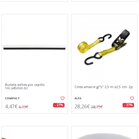
Burlete adhes.pvc cepillo
Cinta amarre g/"s" 2,5 m.x2,5 cm. 2p
1m.x45mm.bl.
COMPACT
ALFA
4,47€
28,26€
- 27%
- 27%
6,13€
38,75€