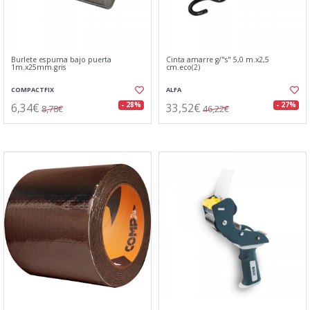
Burlete espuma bajo puerta
Cinta amarre g/"s" 5,0 m.x2,5
1m.x25mm.gris
cm.eco(2)
COMPACTFIX
ALFA
6,34€
33,52€
- 28%
- 27%
8,78€
46,22€