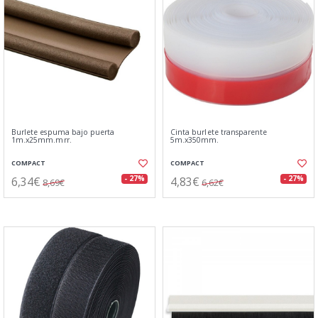
Burlete espuma bajo puerta
Cinta burlete transparente
1m.x25mm.mrr.
5m.x350mm.
COMPACT
COMPACT
6,34€
4,83€
- 27%
- 27%
8,69€
6,62€