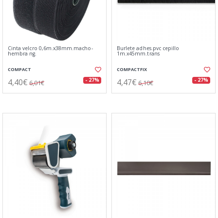
Cinta velcro 0,6m.x38mm.macho-
Burlete adhes.pvc cepillo
hembra ng.
1m.x45mm.trans
COMPACT
COMPACTFIX
4,40€
4,47€
- 27%
- 27%
6,01€
6,10€