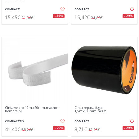
COMPACT
COMPACT
15,45€
15,42€
- 30%
- 29%
21,96€
21,80€
Cinta velcro 12m.x20mm.macho-
Cinta repara-fugas
hembra bl.
1,5mx100mm.negra
COMPACTFIX
COMPACT
41,40€
8,71€
- 29%
- 29%
58,26€
12,25€