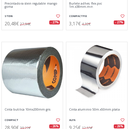
Precintadora stein regulable mango
Burlete adhes. flex.pvc
goma
1m.x38mm.mrr.
STEIN
COMPACTFIX
20,48€
3,17€
- 27%
- 27%
27,94€
4,32€
Cinta butilica 10mx200mm gris
Cinta aluminio 50m.x50mm.plata
COMPACT
ALFA
28,90€
9,25€
- 26%
- 26%
39,22€
12,55€