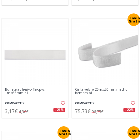
Envío
Grati
Burlete adhesivo flex.pvc
Cinta velcro 25m.x20mm.macho-
1m.x38mm.bl.
hembra bl.
COMPACTFIX
COMPACTFIX
3,17€
75,73€
- 26%
- 22%
4,30€
96,75€
Envío
Envío
Gratis
Grati