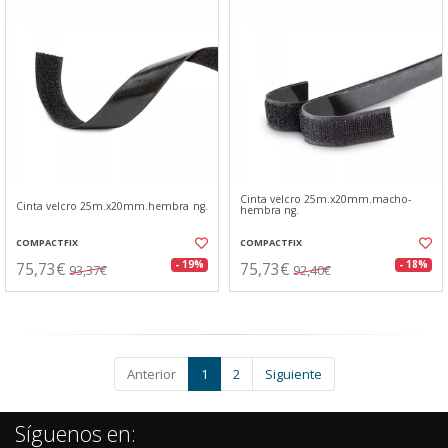
Cinta velcro 25m.x20mm.macho-
Cinta velcro 25m.x20mm.hembra ng.
hembra ng.
COMPACTFIX
COMPACTFIX
75,73€
75,73€
- 19%
- 18%
93,37€
92,40€
Anterior
1
2
Siguiente
Síguenos en: