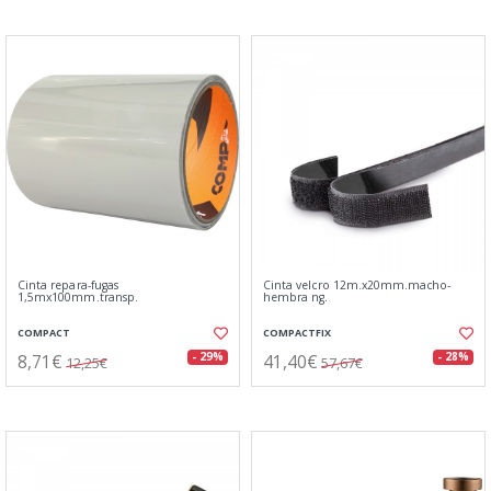
Cinta repara-fugas
Cinta velcro 12m.x20mm.macho-
1,5mx100mm.transp.
hembra ng.
COMPACT
COMPACTFIX
8,71€
41,40€
- 29%
- 28%
12,25€
57,67€