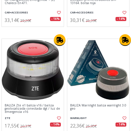
Chaleco En471.
13164. bolsa roja
CAR+ACCESORIES
CAR+ACCESORIES
33,14€
30,31€
- 16%
- 14%
39,26€
35,39€
BALIZA Zte e1 baliza v16 / baliza
BALIZA Warnlight baliza warnlight 3.0
geolocalizada conectada dgt / luz de
geo
emergencia v16
ZTE
WARNLIGHT
17,55€
22,36€
- 14%
- 14%
20,37€
25,95€