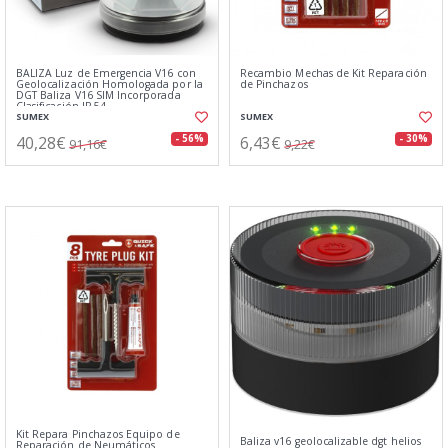
BALIZA Luz de Emergencia V16 con
Recambio Mechas de Kit Reparación
Geolocalización Homologada por la
de Pinchazos
DGT Baliza V16 SIM Incorporada
Clasificación IP-54
SUMEX
SUMEX
40,28€
6,43€
- 56%
- 30%
91,16€
9,22€
Kit Repara Pinchazos Equipo de
Baliza v16 geolocalizable dgt helios
Reparación de Neumáticos