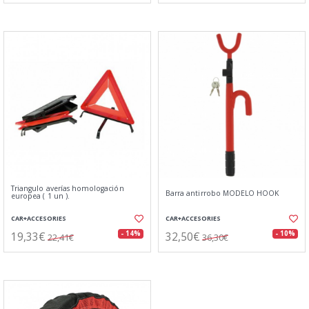
Triangulo averías homologación
Barra antirrobo MODELO HOOK
europea ( 1 un ).
CAR+ACCESORIES
CAR+ACCESORIES
19,33€
32,50€
- 14%
- 10%
22,41€
36,30€