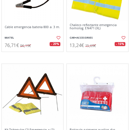
Chaleco reflectante emergencia
Cable emergencia bateria 800 a. 3 m.
homolog. EN471 (XL)
MATEL
CAR+ACCESORIES
76,71€
13,24€
- 20%
- 16%
96,19€
15,69€
Kit Triángulos (2) Emergencia + (2)
Botiquín primeros auxilios din