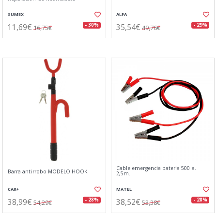
SUMEX
ALFA
11,69€
35,54€
- 30%
- 29%
16,75€
49,76€
Cable emergencia bateria 500 a.
Barra antirrobo MODELO HOOK
2,5m.
CAR+
MATEL
38,99€
38,52€
- 28%
- 28%
54,29€
53,38€