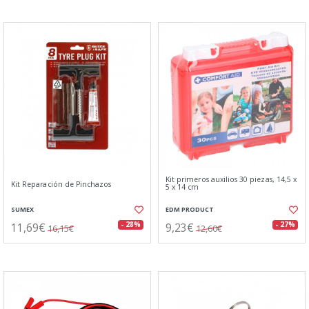
Kit primeros auxilios 30 piezas, 14,5 x
Kit Reparación de Pinchazos
5 x 14 cm
SUMEX
EDM PRODUCT
11,69€
9,23€
- 28%
- 27%
16,15€
12,60€