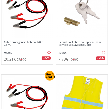
Cable emergencia bateria 120 a.
Cerradura Antirrobo Especial para
2,5m.
Remolque Llaves incluidas
MATEL
SUMEX
20,21€
7,79€
- 27%
- 25%
27,57€
10,36€
Envío
Gratis