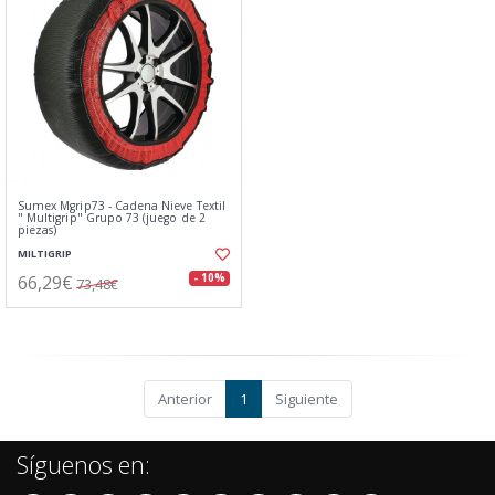
Sumex Mgrip73 - Cadena Nieve Textil
" Multigrip" Grupo 73 (juego de 2
piezas)
MILTIGRIP
66,29€
- 10%
73,48€
Anterior
1
Siguiente
Síguenos en: