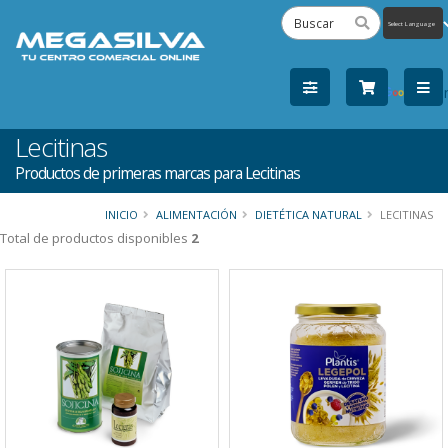
Powered
by
Tra
Lecitinas
Productos de primeras marcas para Lecitinas
INICIO
ALIMENTACIÓN
DIETÉTICA NATURAL
LECITINAS
Total de productos disponibles
2