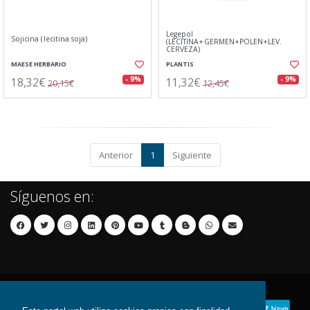
Legepol
Sojicina (lecitina soja)
(LECITINA+GERMEN+POLEN+LEV.
CERVEZA)
MAESE HERBARIO
PLANTIS
18,32€
11,32€
- 9%
- 9%
20,15€
12,45€
Anterior
1
Siguiente
Síguenos en: