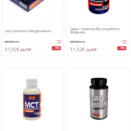
Gaba + vitamina B6 competition
Liver protection last generation
60cápulas
MEGAPLUS
MEGAPLUS
37,05€
11,32€
- 9%
- 9%
40,75€
12,45€