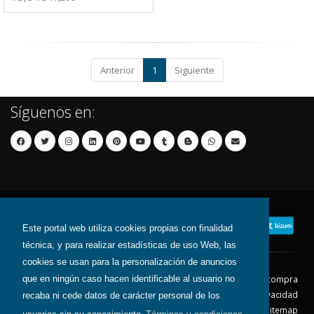
Anterior
1
Siguiente
Síguenos en:
Este portal web utiliza cookies propias con finalidad
técnica, y para realizar estadísticas de uso Web, las
cookies se usan para la personalización de anuncios
que en ningún caso hacen identificable al usuario no
Contacto
Aviso Legal
Condiciones de compra
Política de envíos
Política de devolución
Política de Privacidad
recaba ni cede datos de carácter personal de los
Política de Cookies
Sitemap