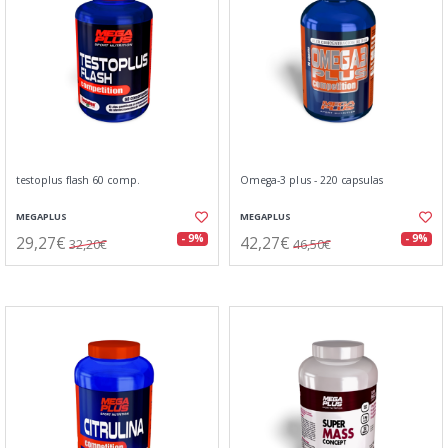
testoplus flash 60 comp.
Omega-3 plus - 220 capsulas
MEGAPLUS
MEGAPLUS
29,27€
42,27€
- 9%
- 9%
32,20€
46,50€