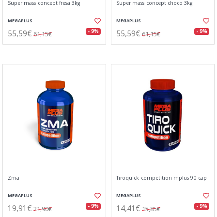
Super mass concept fresa 3kg
Super mass concept choco 3kg
MEGAPLUS
MEGAPLUS
55,59€
55,59€
- 9%
- 9%
61,15€
61,15€
Zma
Tiroquick competition mplus 90 cap
MEGAPLUS
MEGAPLUS
19,91€
14,41€
- 9%
- 9%
21,90€
15,85€