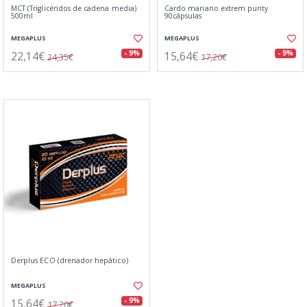
MCT (Triglicéridos de cadena media)
Cardo mariano extrem purity
500ml
90cápsulas
MEGAPLUS
MEGAPLUS
22,14€
15,64€
- 9%
- 9%
24,35€
17,20€
Derplus ECO (drenador hepático)
MEGAPLUS
15,64€
- 9%
17,20€