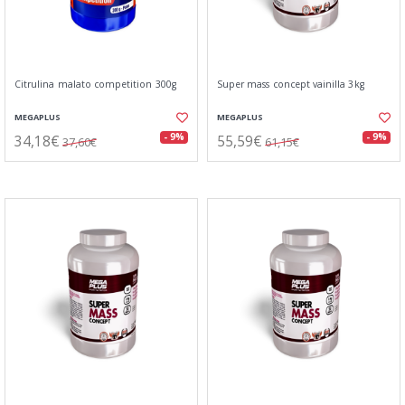
Citrulina malato competition 300g
Super mass concept vainilla 3kg
MEGAPLUS
MEGAPLUS
34,18€
55,59€
- 9%
- 9%
37,60€
61,15€