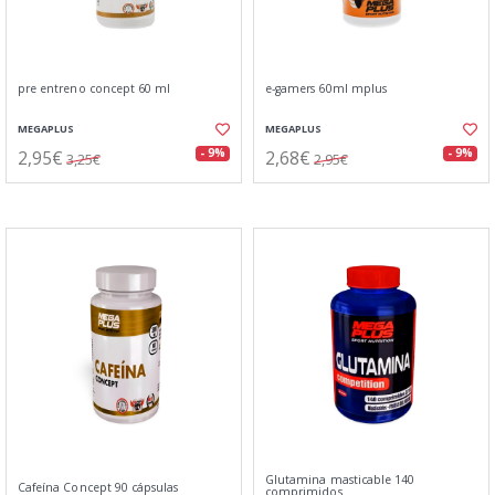
pre entreno concept 60 ml
e-gamers 60ml mplus
MEGAPLUS
MEGAPLUS
2,95€
2,68€
- 9%
- 9%
3,25€
2,95€
Glutamina masticable 140
Cafeína Concept 90 cápsulas
comprimidos