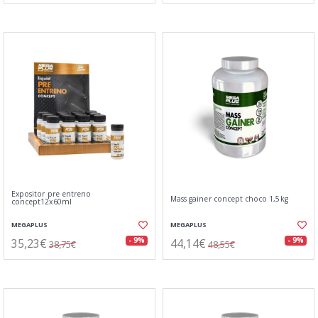
Expositor pre entreno
Mass gainer concept choco 1,5kg
concept12x60ml
MEGAPLUS
MEGAPLUS
35,23€
44,14€
- 9%
- 9%
38,75€
48,55€