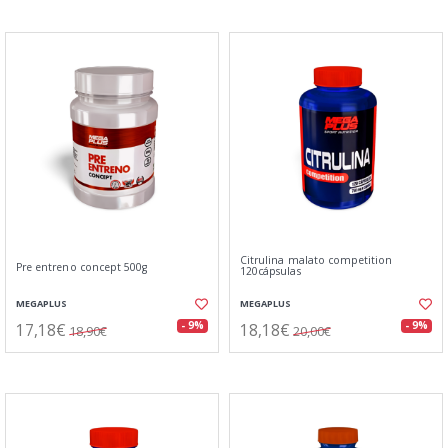
Citrulina malato competition
Pre entreno concept 500g
120cápsulas
MEGAPLUS
MEGAPLUS
17,18€
18,18€
- 9%
- 9%
18,90€
20,00€