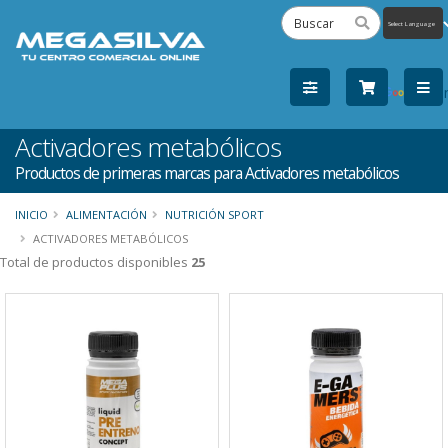
Powered
by
Tra
Activadores metabólicos
Productos de primeras marcas para Activadores metabólicos
INICIO
ALIMENTACIÓN
NUTRICIÓN SPORT
ACTIVADORES METABÓLICOS
Total de productos disponibles
25