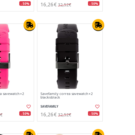
16,26€
- 50%
- 50%
32,52€
ea savewatch+2
Savefamily correa savewatch+2
blackisblack
SAVEFAMILY
16,26€
- 50%
- 50%
2€
32,52€