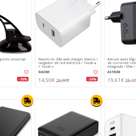
oporte universal
Xiaomi mi 33w wall charger blanco /
Astrum watz 65g 
cargador de red eléctrica / 1xusb-a
de corriente con 
+ 1xusb-c
integrada / 65w /
puertos usb-c
XIAOMI
ASTRUM
14,50€
19,61€
- 50%
- 50%
29,00€
39,2