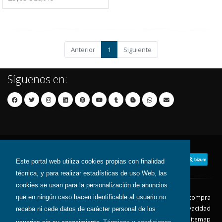
Anterior
1
Siguiente
Síguenos en:
Este portal web utiliza cookies propias con finalidad
técnica, y para realizar estadísticas de uso Web, las
cookies se usan para la personalización de anuncios
que en ningún caso hacen identificable al usuario no
Contacto
Aviso Legal
Condiciones de compra
Política de envíos
Política de devolución
Política de Privacidad
recaba ni cede datos de carácter personal de los
Política de Cookies
Sitemap