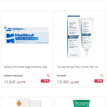
Halibut Pomada Regeneradora 45g
Ducray Kertyol Pso Crema 100 ml
URIACH-AQUILEA
DUCRAY
10,84€
18,48€
- 18%
- 18%
13,17€
22,44€