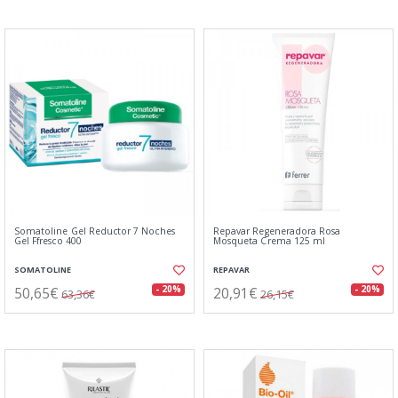
Somatoline Gel Reductor 7 Noches
Repavar Regeneradora Rosa
Gel Ffresco 400
Mosqueta Crema 125 ml
SOMATOLINE
REPAVAR
50,65€
20,91€
- 20%
- 20%
63,36€
26,15€