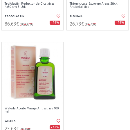
Trofolastin Reductor de Cicatrices
Thiomucase Extreme Areas Stick
4x30 cm 5 Uds
Anticelulitico
TROFOLASTIN
ALMIRALL
86,63€
26,73€
- 16%
- 16%
103,61€
31,73€
Weleda Aceite Masaje Antiestrias 100
ml
WELEDA
23,63€
- 16%
28,04€