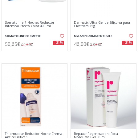
Somatoline 7 Noches Reductor
Dermatix Ultra Gel de Silicona para
Intensivo Efecto Calor 400 ml
Cicatrices 15g
SOMATOLINE COSMETIC
MYLAN PHARMACEUTICALS
50,65€
46,00€
- 21%
- 21%
64,29€
58,38€
Thiomucase Reductor Noche Crema
Repavar Regeneradora Rosa
Anticelulítica 5
Mosqueta Gel 30 ml