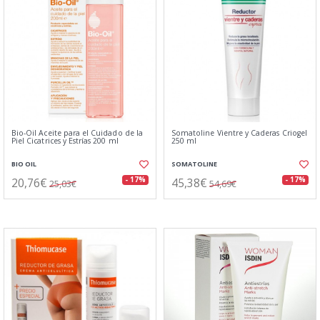
Bio-Oil Aceite para el Cuidado de la
Somatoline Vientre y Caderas Criogel
Piel Cicatrices y Estrías 200 ml
250 ml
BIO OIL
SOMATOLINE
20,76€
45,38€
- 17%
- 17%
25,03€
54,69€