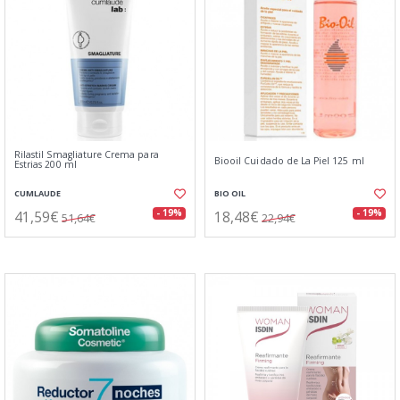
Rilastil Smagliature Crema para
Biooil Cuidado de La Piel 125 ml
Estrias 200 ml
CUMLAUDE
BIO OIL
41,59€
18,48€
- 19%
- 19%
51,64€
22,94€