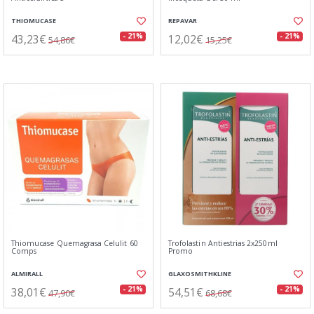
THIOMUCASE
REPAVAR
43,23€
12,02€
- 21%
- 21%
54,86€
15,25€
Thiomucase Quemagrasa Celulit 60
Trofolastin Antiestrias 2x250ml
Comps
Promo
ALMIRALL
GLAXOSMITHKLINE
38,01€
54,51€
- 21%
- 21%
47,90€
68,68€