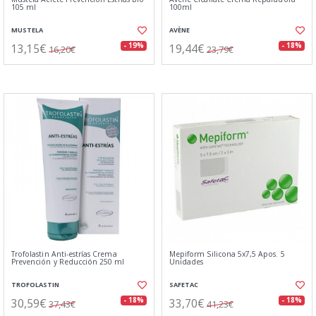
105 ml
100ml
MUSTELA
AVÈNE
13,15€
19,44€
- 19%
- 18%
16,20€
23,79€
Trofolastin Anti-estrías Crema
Mepiform Silicona 5x7,5 Apos. 5
Prevención y Reducción 250 ml
Unidades
TROFOLASTIN
SAFETAC
30,59€
33,70€
- 18%
- 18%
37,43€
41,23€