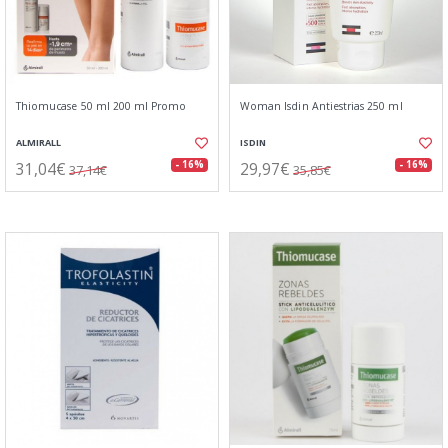
Thiomucase 50 ml 200 ml Promo
Woman Isdin Antiestrias 250 ml
ALMIRALL
ISDIN
31,04€
29,97€
- 16%
- 16%
37,14€
35,85€