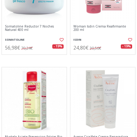
Somatoline Reductor 7 Noches
Woman Isdin Crema Reafirmante
Natural 400 ml
200 ml
SOMATOLINE
ISDIN
56,98€
24,80€
- 19%
- 19%
70,24€
30,56€
Mustela Aciete Prevencion Estrias Bio
Avene Cicalfate Crema Reparadora