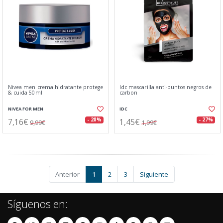
Nivea men crema hidratante protege
Idc mascarilla anti-puntos negros de
& cuida 50ml
carbon
NIVEA FOR MEN
IDC
7,16€
1,45€
- 28%
- 27%
9,99€
1,99€
Anterior
1
2
3
Siguiente
Síguenos en: