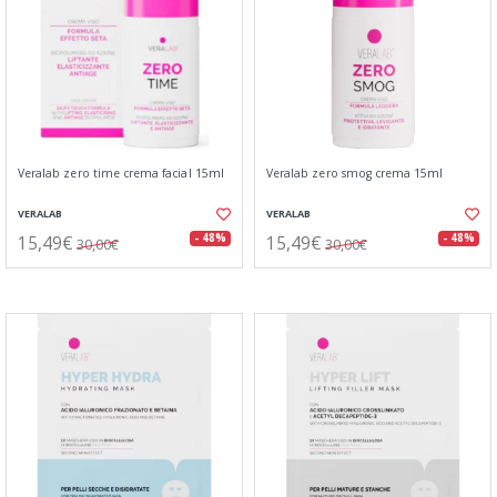
Veralab zero time crema facial 15ml
Veralab zero smog crema 15ml
VERALAB
VERALAB
15,49€
15,49€
- 48%
- 48%
30,00€
30,00€