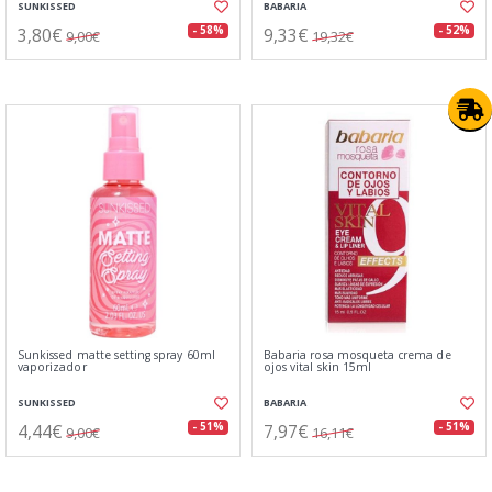
SUNKISSED
BABARIA
3,80€
9,33€
- 58%
- 52%
9,00€
19,32€
Sunkissed matte setting spray 60ml
Babaria rosa mosqueta crema de
vaporizador
ojos vital skin 15ml
SUNKISSED
BABARIA
4,44€
7,97€
- 51%
- 51%
9,00€
16,11€