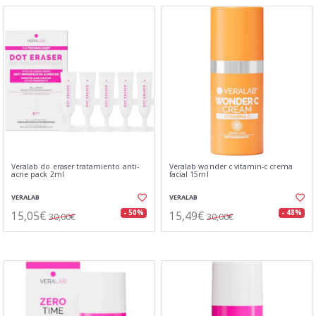
Veralab do eraser tratamiento anti-
Veralab wonder c vitamin-c crema
acne pack 2ml
facial 15ml
VERALAB
VERALAB
15,05€
15,49€
- 50%
- 48%
30,00€
30,00€