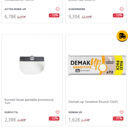
ASTRA MAKE-UP
DIADERMINE
6,78€
9,30€
- 32%
- 32%
9,95€
13,60€
Eurostil facial pantalla protectora
Demak-up Sensitive Round 72x35
1un
EUROSTIL
DEMAK UP
2,38€
1,62€
- 32%
- 31%
3,48€
2,34€