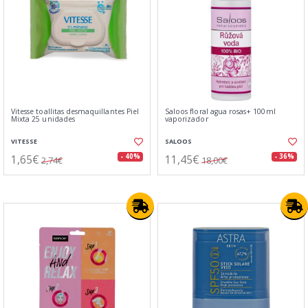
Vitesse toallitas desmaquillantes Piel
Saloos floral agua rosas+ 100ml
Mixta 25 unidades
vaporizador
VITESSE
SALOOS
1,65€
11,45€
- 40%
- 36%
2,74€
18,00€