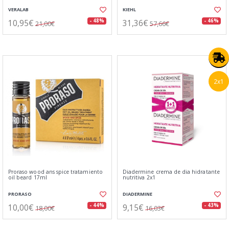
VERALAB
KIEHL
10,95€
31,36€
- 48%
- 46%
21,00€
57,66€
2x1
Proraso wood ans spice tratamiento
Diadermine crema de dia hidratante
oil beard 17ml
nutritiva 2x1
PRORASO
DIADERMINE
10,00€
9,15€
- 44%
- 43%
18,00€
16,03€