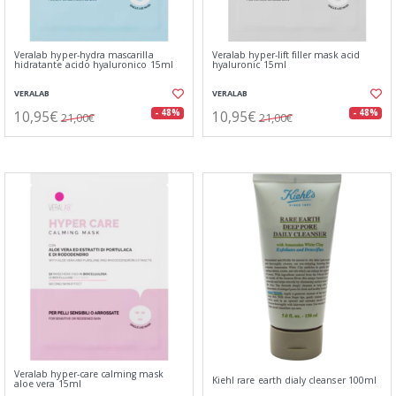
Veralab hyper-hydra mascarilla
Veralab hyper-lift filler mask acid
hidratante acido hyaluronico 15ml
hyaluronic 15ml
VERALAB
VERALAB
10,95€
10,95€
- 48%
- 48%
21,00€
21,00€
Veralab hyper-care calming mask
Kiehl rare earth dialy cleanser 100ml
aloe vera 15ml