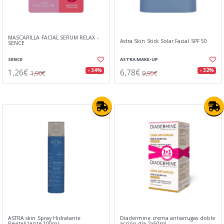
MASCARILLA FACIAL SERUM RELAX -
Astra Skin Stick Solar Facial SPF 50
SENCE
SENCE
ASTRA MAKE-UP
1,26€
6,78€
- 34%
- 32%
1,90€
9,95€
ASTRA skin Spray Hidratante
Diadermine crema antiarrugas doble
Revitalizante 100ml
acción dí­a 2x50ml