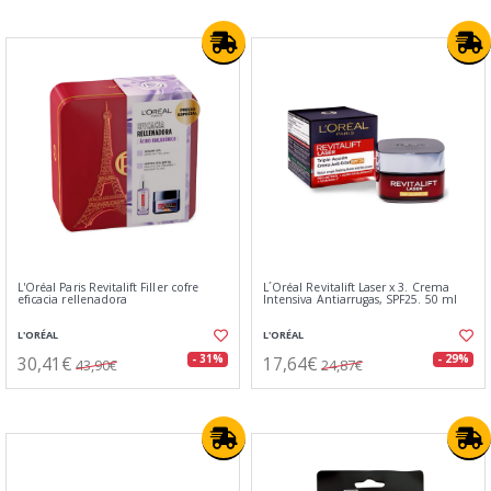
L'Oréal Paris Revitalift Filler cofre
L´Oréal Revitalift Laser x 3. Crema
eficacia rellenadora
Intensiva Antiarrugas, SPF25. 50 ml
L'ORÉAL
L'ORÉAL
30,41€
17,64€
- 31%
- 29%
43,90€
24,87€