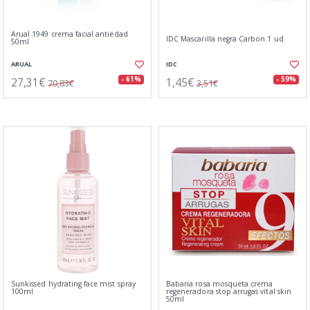
Arual 1949 crema facial antiedad
IDC Mascarilla negra Carbon 1 ud
50ml
ARUAL
IDC
27,31€
1,45€
- 61%
- 59%
70,83€
3,51€
Sunkissed hydrating face mist spray
Babaria rosa mosqueta crema
100ml
regeneradora stop arrugas vital skin
50ml