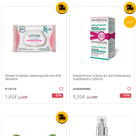
2x1
Vitesse toallitas desmaquillantes Piel
Diadermine crema de dia hidratante
Sensible
matificante 2x50ml
VITESSE
DIADERMINE
1,65€
9,30€
- 43%
- 41%
2,89€
15,88€