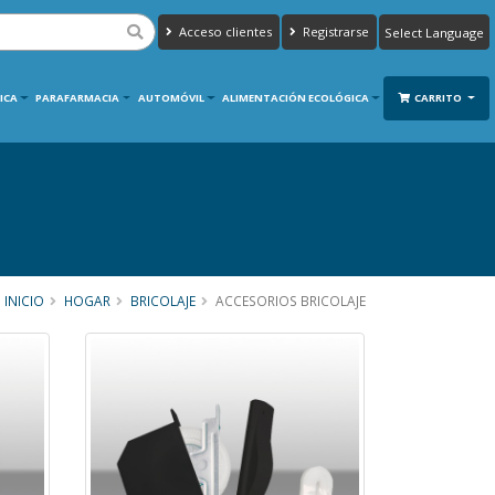
Acceso clientes
Registrarse
Powered by
Translate
ICA
PARAFARMACIA
AUTOMÓVIL
ALIMENTACIÓN ECOLÓGICA
CARRITO
INICIO
HOGAR
BRICOLAJE
ACCESORIOS BRICOLAJE