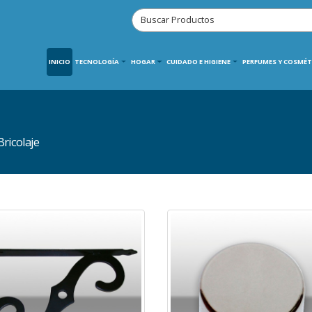
INICIO
TECNOLOGÍA
HOGAR
CUIDADO E HIGIENE
PERFUMES Y COSMÉT
ricolaje