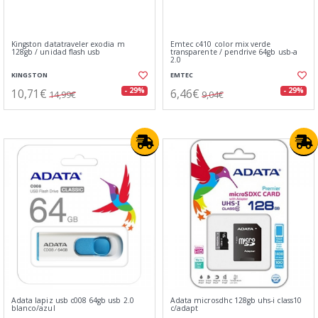
Kingston datatraveler exodia m
Emtec c410 color mix verde
128gb / unidad flash usb
transparente / pendrive 64gb usb-a
2.0
KINGSTON
EMTEC
10,71€
6,46€
- 29%
- 29%
14,99€
9,04€
Adata lapiz usb c008 64gb usb 2.0
Adata microsdhc 128gb uhs-i class10
blanco/azul
c/adapt