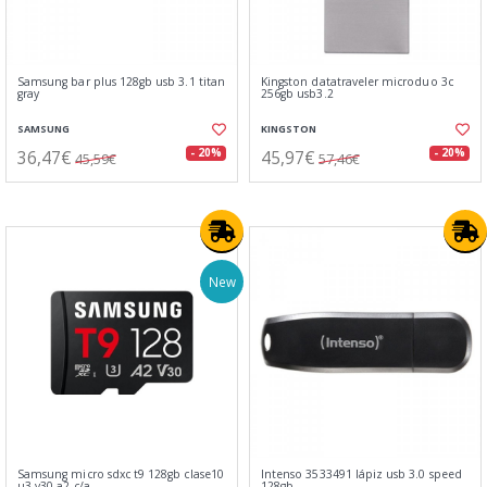
Samsung bar plus 128gb usb 3.1 titan
Kingston datatraveler microduo 3c
gray
256gb usb3.2
SAMSUNG
KINGSTON
36,47€
45,97€
- 20%
- 20%
45,59€
57,46€
New
Samsung micro sdxc t9 128gb clase10
Intenso 3533491 lápiz usb 3.0 speed
u3 v30 a2 c/a
128gb