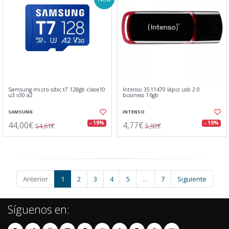
Samsung micro sdxc t7 128gb clase10
Intenso 3511470 lápiz usb 2.0
u3 v30 a2
business 16gb
SAMSUNG
INTENSO
44,00€
4,77€
- 19%
- 19%
54,61€
5,92€
Anterior
1
2
3
4
5
…
7
Siguiente
Síguenos en: