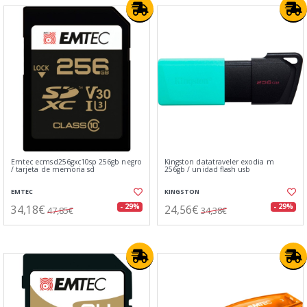
Emtec ecmsd256gxc10sp 256gb negro
Kingston datatraveler exodia m
/ tarjeta de memoria sd
256gb / unidad flash usb
EMTEC
KINGSTON
34,18€
24,56€
- 29%
- 29%
47,85€
34,38€