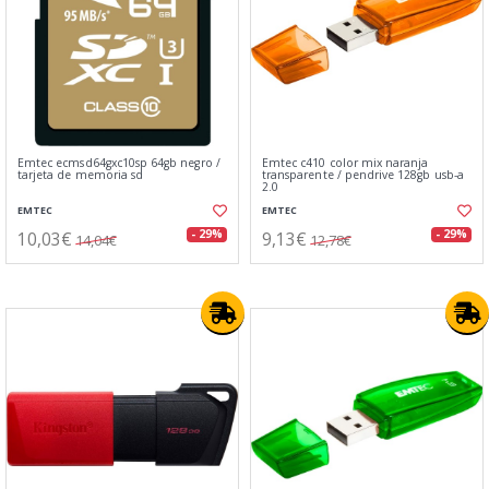
Emtec ecmsd64gxc10sp 64gb negro /
Emtec c410 color mix naranja
tarjeta de memoria sd
transparente / pendrive 128gb usb-a
2.0
EMTEC
EMTEC
10,03€
9,13€
- 29%
- 29%
14,04€
12,78€