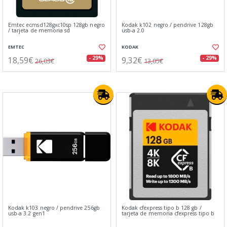
Emtec ecmsd128gxc10sp 128gb negro
Kodak k102 negro / pendrive 128gb
/ tarjeta de memoria sd
usb-a 2.0
EMTEC
KODAK
18,59€
9,32€
- 29%
- 29%
26,03€
13,05€
Kodak k103 negro / pendrive 256gb
Kodak cfexpress tipo b 128 gb /
usb-a 3.2 gen1
tarjeta de memoria cfexpress tipo b