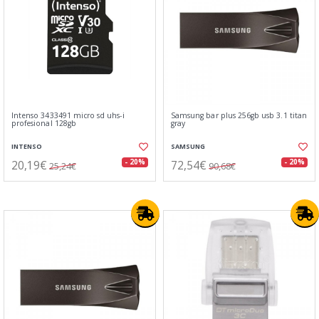
Intenso 3433491 micro sd uhs-i
Samsung bar plus 256gb usb 3.1 titan
profesional 128gb
gray
INTENSO
SAMSUNG
20,19€
72,54€
- 20%
- 20%
25,24€
90,68€