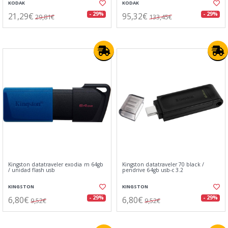
KODAK
KODAK
21,29€
95,32€
- 29%
- 29%
29,81€
133,45€
Kingston datatraveler exodia m 64gb
Kingston datatraveler 70 black /
/ unidad flash usb
pendrive 64gb usb-c 3.2
KINGSTON
KINGSTON
6,80€
6,80€
- 29%
- 29%
9,52€
9,52€