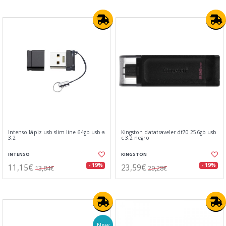
Intenso lápiz usb slim line 64gb usb-a
Kingston datatraveler dt70 256gb usb
3.2
c 3.2 negro
INTENSO
KINGSTON
11,15€
23,59€
- 19%
- 19%
13,84€
29,28€
New