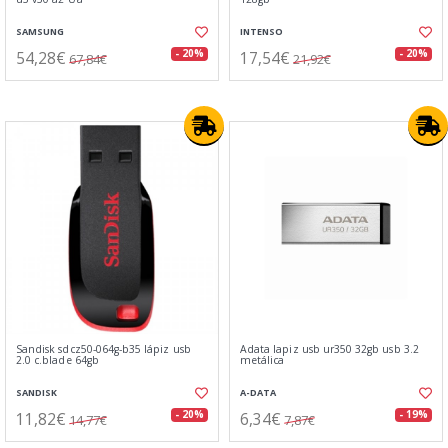
SAMSUNG
INTENSO
54,28€
17,54€
- 20%
- 20%
67,84€
21,92€
Sandisk sdcz50-064g-b35 lápiz usb
Adata lapiz usb ur350 32gb usb 3.2
2.0 c.blade 64gb
metálica
SANDISK
A-DATA
11,82€
6,34€
- 20%
- 19%
14,77€
7,87€