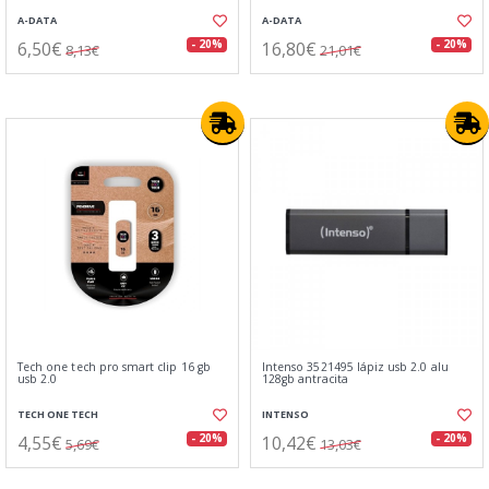
A-DATA
A-DATA
6,50€
16,80€
- 20%
- 20%
8,13€
21,01€
Tech one tech pro smart clip 16 gb
Intenso 3521495 lápiz usb 2.0 alu
usb 2.0
128gb antracita
TECH ONE TECH
INTENSO
4,55€
10,42€
- 20%
- 20%
5,69€
13,03€