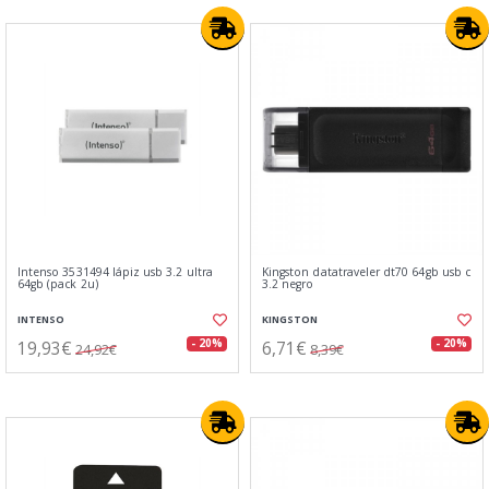
Intenso 3531494 lápiz usb 3.2 ultra
Kingston datatraveler dt70 64gb usb c
64gb (pack 2u)
3.2 negro
INTENSO
KINGSTON
19,93€
6,71€
- 20%
- 20%
24,92€
8,39€