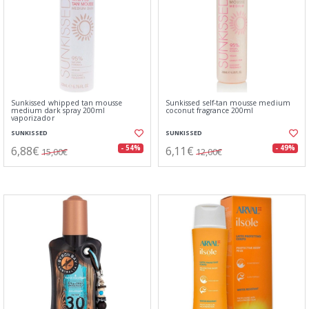
Sunkissed whipped tan mousse
Sunkissed self-tan mousse medium
medium dark spray 200ml
coconut fragrance 200ml
vaporizador
SUNKISSED
SUNKISSED
6,88€
6,11€
- 54%
- 49%
15,00€
12,00€