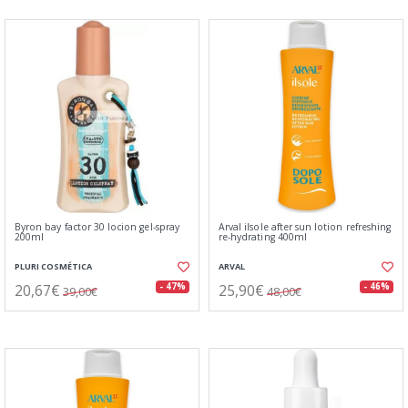
Byron bay factor 30 locion gel-spray
Arval ilsole after sun lotion refreshing
200ml
re-hydrating 400ml
PLURI COSMÉTICA
ARVAL
20,67€
25,90€
- 47%
- 46%
39,00€
48,00€