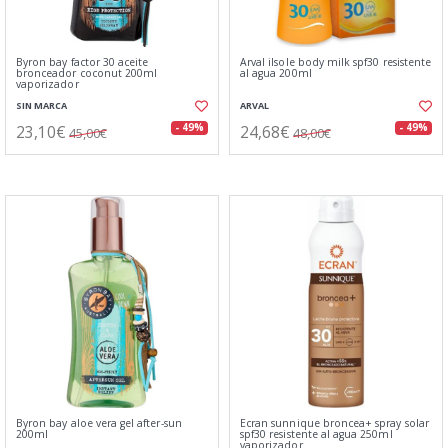
Byron bay factor 30 aceite
Arval ilsole body milk spf30 resistente
bronceador coconut 200ml
al agua 200ml
vaporizador
SIN MARCA
ARVAL
23,10€
24,68€
- 49%
- 49%
45,00€
48,00€
Byron bay aloe vera gel after-sun
Ecran sunnique broncea+ spray solar
200ml
spf30 resistente al agua 250ml
vaporizador