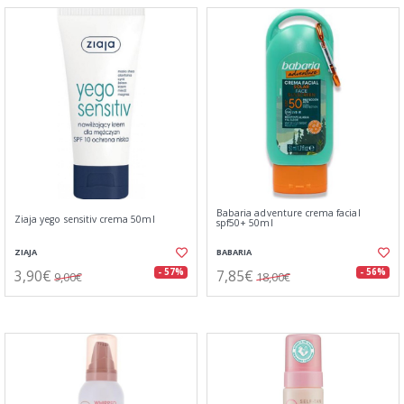
Babaria adventure crema facial
Ziaja yego sensitiv crema 50ml
spf50+ 50ml
ZIAJA
BABARIA
3,90€
7,85€
- 57%
- 56%
9,00€
18,00€