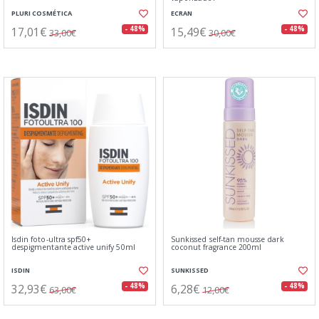
PLURI COSMÉTICA
ECRAN
17,01€
15,49€
- 48%
- 48%
33,00€
30,00€
Isdin foto-ultra spf50+
Sunkissed self-tan mousse dark
despigmentante active unify 50ml
coconut fragrance 200ml
ISDIN
SUNKISSED
32,93€
6,28€
- 48%
- 48%
63,00€
12,00€