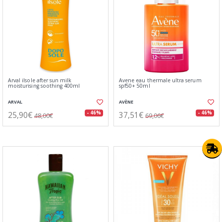
Arval ilsole after sun milk
Avene eau thermale ultra serum
moisturising soothing 400ml
spf50+ 50ml
ARVAL
AVÈNE
25,90€
37,51€
- 46%
- 46%
48,00€
69,06€