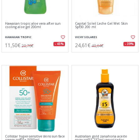
Hawaiian tropic aloe vera after sun
Capital Soleil Leche Gel Wet Skin
cooling aloe gel 200ml
Spf30 200 ml
HAWAIIAN TROPIC
VICHY SOLARES
11,50€
24,61€
- 45%
- 39%
20,76€
40,64€
Collistar hyper-sensitive skins sun face
Australian gold zanahoria aceite
cream spf50+ 5050ml
spray spf15 237ml vaporizador