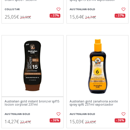
COLLISTAR
AUSTRALIAN GOLD
25,05€
15,64€
- 37%
- 37%
39,90€
24,74€
Australian gold instant bronzer spf15
Australian gold zanahoria aceite
locion corporal 237ml
spray spf6 237ml vaporizador
AUSTRALIAN GOLD
AUSTRALIAN GOLD
14,27€
15,03€
- 36%
- 36%
22,47€
23,65€