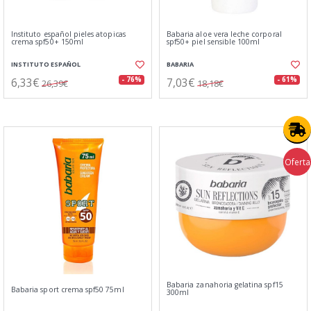
Instituto español pieles atopicas
Babaria aloe vera leche corporal
crema spf50+ 150ml
spf50+ piel sensible 100ml
INSTITUTO ESPAÑOL
BABARIA
6,33€
7,03€
- 76%
- 61%
26,39€
18,18€
Oferta
Babaria zanahoria gelatina spf15
Babaria sport crema spf50 75ml
300ml