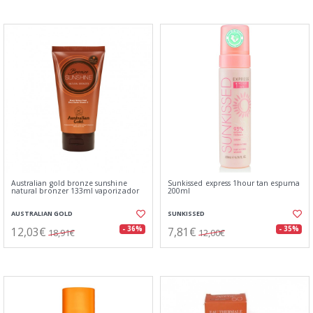
Australian gold bronze sunshine
Sunkissed express 1hour tan espuma
natural bronzer 133ml vaporizador
200ml
AUSTRALIAN GOLD
SUNKISSED
12,03€
7,81€
- 36%
- 35%
18,91€
12,00€