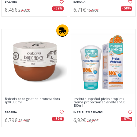
BABARIA
BABARIA
8,45€
6,71€
- 59%
- 58%
20,82€
15,96€
Babaria coco gelatina bronceadora
Instituto español pieles atopicas
spf0 300ml
crema proteccion solar alta spf30
150ml
BABARIA
INSTITUTO ESPAÑOL
6,79€
6,92€
- 57%
- 57%
15,96€
16,20€