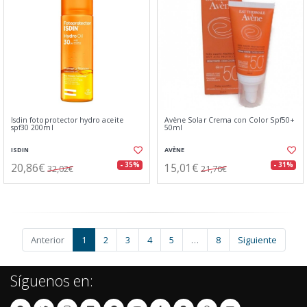
Isdin fotoprotector hydro aceite
Avène Solar Crema con Color Spf50+
spf30 200ml
50ml
ISDIN
AVÈNE
20,86€
15,01€
- 35%
- 31%
32,02€
21,76€
Anterior
1
2
3
4
5
…
8
Siguiente
Síguenos en: