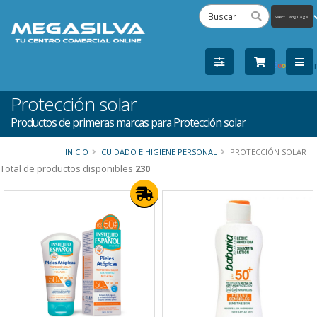
Powered
by
Tra
Protección solar
Productos de primeras marcas para Protección solar
INICIO
CUIDADO E HIGIENE PERSONAL
PROTECCIÓN SOLAR
Total de productos disponibles
230