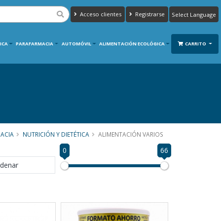
Acceso clientes
Registrarse
Powered by
Translate
ICA
PARAFARMACIA
AUTOMÓVIL
ALIMENTACIÓN ECOLÓGICA
CARRITO
ACIA
NUTRICIÓN Y DIETÉTICA
ALIMENTACIÓN VARIOS
0
66
denar