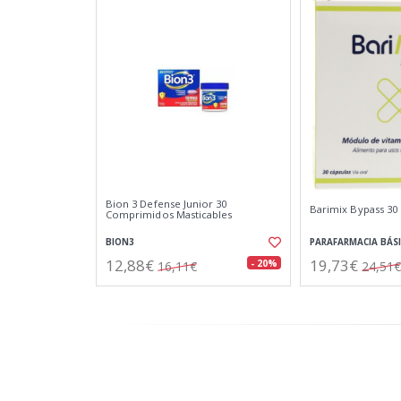
Bion 3 Defense Junior 30
Barimix Bypass 30
Comprimidos Masticables
BION3
PARAFARMACIA BÁS
12,88€
19,73€
- 20%
16,11€
24,51€