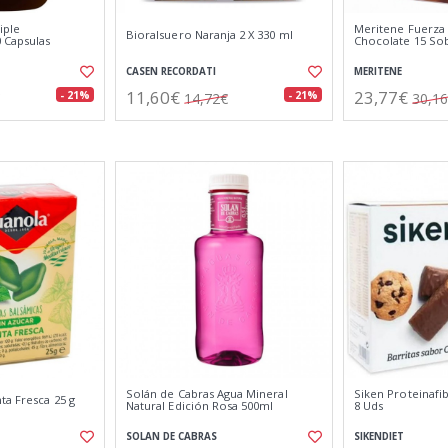
iple
Meritene Fuerza 
Bioralsuero Naranja 2 X 330 ml
 Capsulas
Chocolate 15 So
CASEN RECORDATI
MERITENE
11,60€
23,77€
- 21%
- 21%
14,72€
30,1
Solán de Cabras Agua Mineral
Siken Proteinafi
ta Fresca 25 g
Natural Edición Rosa 500ml
8 Uds
SOLAN DE CABRAS
SIKENDIET