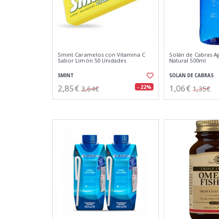
Smint Caramelos con Vitamina C
Solán de Cabras A
Sabor Limón 50 Unidades
Natural 500ml
SMINT
SOLAN DE CABRAS
2,85€
1,06€
- 22%
3,64€
1,35€