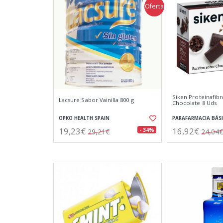
Oferta
Siken Proteinafibr
Lacsure Sabor Vainilla 800 g
Chocolate 8 Uds
OPKO HEALTH SPAIN
PARAFARMACIA BÁS
19,23€
16,92€
- 34%
29,21€
24,04€