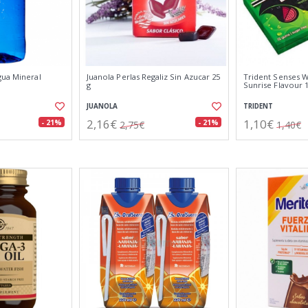
gua Mineral
Juanola Perlas Regaliz Sin Azucar 25
Trident Senses 
g
Sunrise Flavour 
JUANOLA
TRIDENT
2,16€
1,10€
- 21%
- 21%
2,75€
1,40€