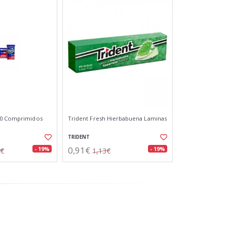
90 Comprimidos
Trident Fresh Hierbabuena Laminas
TRIDENT
0,91€
- 19%
- 19%
2€
1,13€