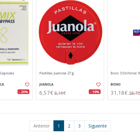
 Capsulas
Pastillas Juanola 27 g
Bion 3 Defense 
ICA
JUANOLA
BION3
6,57€
31,18€
- 20%
- 19%
8,16€
38,7
Anterior
1
2
3
Siguiente