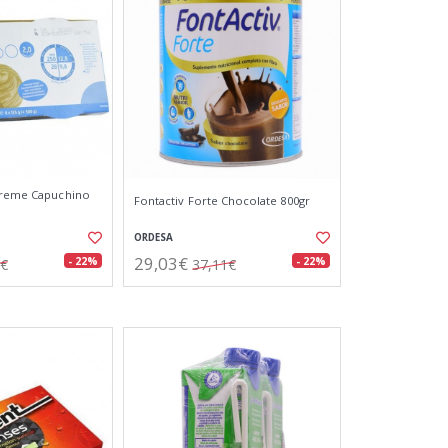
 Creme Capuchino
Fontactiv Forte Chocolate 800gr
ORDESA
29,03€
- 22%
- 22%
3€
37,11€