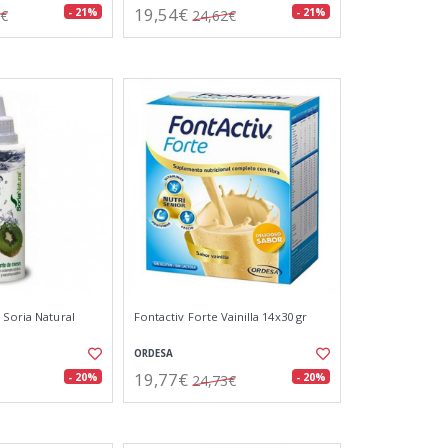
19,54€
- 21%
- 21%
2€
24,62€
 Soria Natural
Fontactiv Forte Vainilla 14x30 gr
ORDESA
19,77€
- 20%
- 20%
24,73€