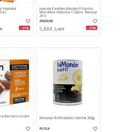
y Vitalidad
Juanola Pastillas Blandas Própolis
bres
Miel Altea Vitamina C Sabor Naranja
24 U
ANGELINI
5,88€
- 21%
- 21%
6€
7,46€
bra Barritas Cookie
Bimanan Befit Batido Vainilla 360g
RICOLA