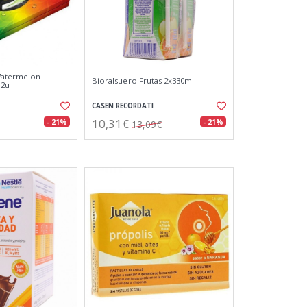
Watermelon
Bioralsuero Frutas 2x330ml
12u
CASEN RECORDATI
10,31€
- 21%
- 21%
13,09€