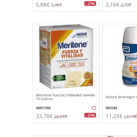
5,88€
2,16€
- 21%
7,46€
2,73€
Meritene Fuerza y Vitalidad Vainilla
Ensure Nutrivigor 
15 Sobres
MERITENE
ENSURE
23,78€
11,23€
- 21%
29,96€
14,14€