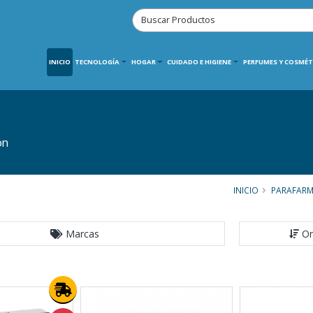
INICIO
TECNOLOGÍA
HOGAR
CUIDADO E HIGIENE
PERFUMES Y COSMÉT
ón
INICIO
PARAFARM
Marcas
Or