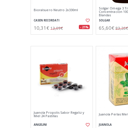
Solgar Omega 3 Tr
Bioralsuero Neutro 2x330ml
Concentracion 100
Blandas
CASEN RECORDATI
SOLGAR
10,31€
65,60€
- 21%
13,09€
83,26€
Juanola Propolis Sabor Regaliz y
Juanola Perlas Men
Miel 24 Pastillas
ANGELINI
JUANOLA