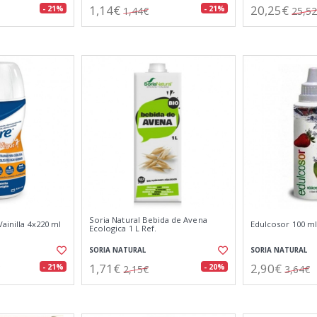
1,14€
20,25€
- 21%
- 21%
1,44€
25,5
Soria Natural Bebida de Avena
Vainilla 4x220 ml
Edulcosor 100 ml
Ecologica 1 L Ref.
SORIA NATURAL
SORIA NATURAL
1,71€
2,90€
- 21%
- 20%
2,15€
3,64€