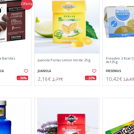
Oferta
a Barritas
Fresubin 2 Kcal
Juanola Perlas Limon Verde 25 g
4x125 g
ICA
JUANOLA
FRESENIUS
2,16€
10,42€
- 30%
- 22%
2,77€
13,3