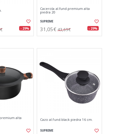
Cacerola al.fund.premium alta
m.
piedra 20
SUPREME
31,05€
- 29%
- 29%
5€
43,69€
.premium alta
Cazo al.fund.black piedra 16 cm.
SUPREME