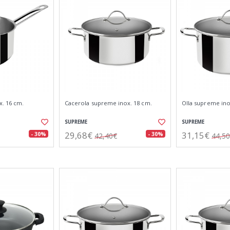
. 16 cm.
Cacerola supreme inox. 18 cm.
Olla supreme ino
SUPREME
SUPREME
29,68€
31,15€
- 30%
- 30%
42,40€
44,5