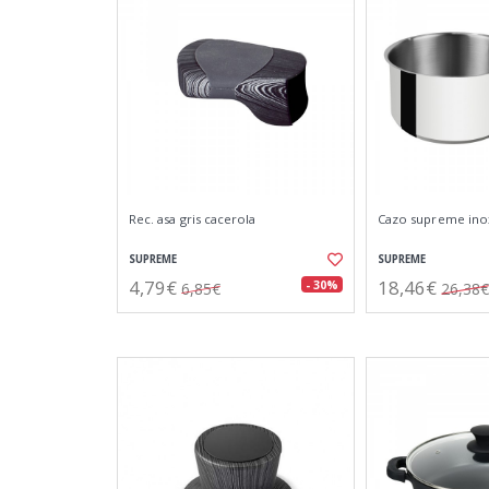
Rec. asa gris cacerola
Cazo supreme inox
SUPREME
SUPREME
4,79€
18,46€
- 30%
6,85€
26,38€