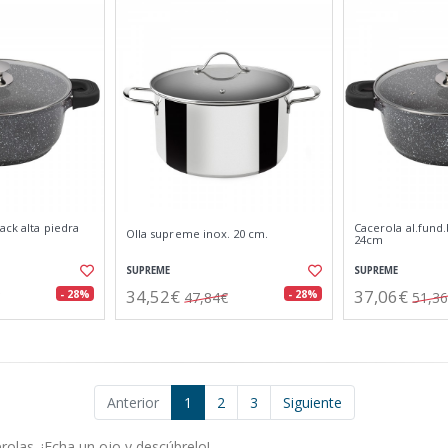
ack alta piedra
Cacerola al.fund.
Olla supreme inox. 20 cm.
24cm
SUPREME
SUPREME
34,52€
37,06€
- 28%
- 28%
47,84€
51,3
Anterior
1
2
3
Siguiente
olas. ¡Echa un ojo y descúbrelo!