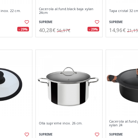
Cacerola al.fund.black baja xylan
inox. 22 cm.
Tapa cristal 32 c
24cm
SUPREME
SUPREME
40,28€
14,96€
- 29%
- 29%
56,97€
21,1
Cacerola al.fund
Olla supreme inox. 26 cm.
xylan 24
SUPREME
SUPREME