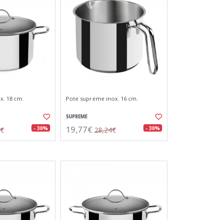
x. 18 cm.
Pote supreme inox. 16 cm.
SUPREME
19,77€
- 30%
- 30%
0€
28,24€