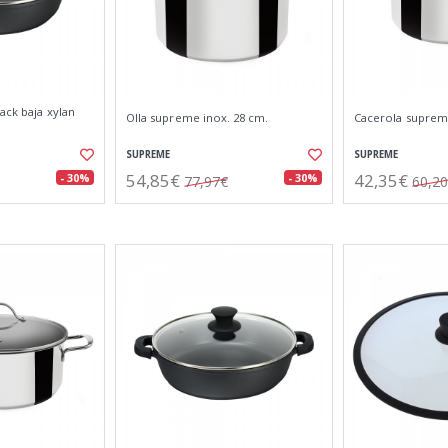
ack baja xylan
Olla supreme inox. 28 cm.
Cacerola supreme
SUPREME
SUPREME
54,85€
42,35€
- 30%
- 30%
77,97€
60,2