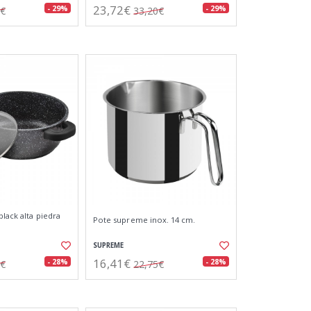
23,72€
- 29%
- 29%
6€
33,20€
black alta piedra
Pote supreme inox. 14 cm.
SUPREME
16,41€
- 28%
- 28%
7€
22,75€