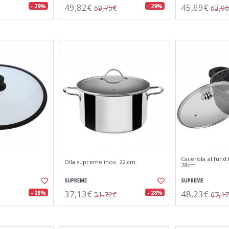
49,82€
45,69€
- 29%
- 29%
69,75€
63,9
Cacerola al.fund.
Olla supreme inox. 22 cm.
28cm
SUPREME
SUPREME
37,13€
48,23€
- 28%
- 28%
51,72€
67,1