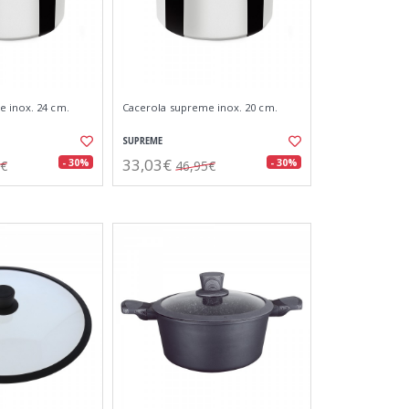
 inox. 24 cm.
Cacerola supreme inox. 20 cm.
SUPREME
33,03€
- 30%
- 30%
0€
46,95€