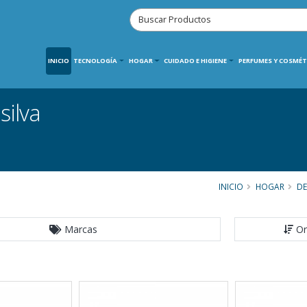
INICIO
TECNOLOGÍA
HOGAR
CUIDADO E HIGIENE
PERFUMES Y COSMÉT
silva
INICIO
HOGAR
DE
Marcas
Or