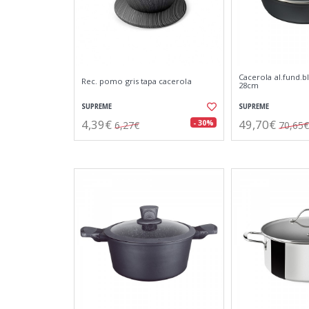
Cacerola al.fund.bl
Rec. pomo gris tapa cacerola
28cm
SUPREME
SUPREME
4,39€
49,70€
- 30%
6,27€
70,65€