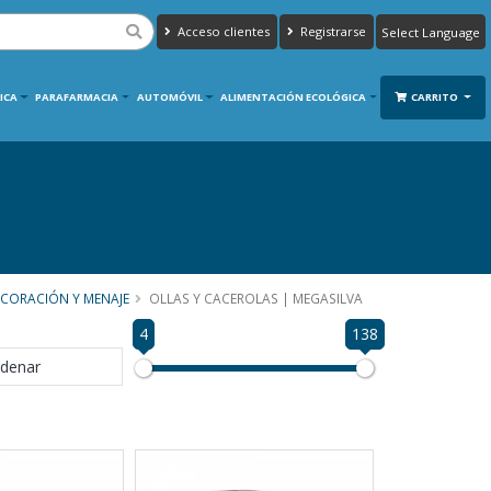
Acceso clientes
Registrarse
Powered by
Translate
ICA
PARAFARMACIA
AUTOMÓVIL
ALIMENTACIÓN ECOLÓGICA
CARRITO
CORACIÓN Y MENAJE
OLLAS Y CACEROLAS | MEGASILVA
4
138
denar