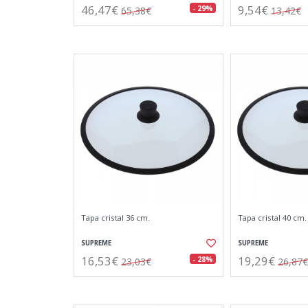
46,47€
9,54€
- 29%
65,38€
13,42€
Tapa cristal 36 cm.
Tapa cristal 40 cm.
SUPREME
SUPREME
16,53€
19,29€
- 28%
23,03€
26,87€