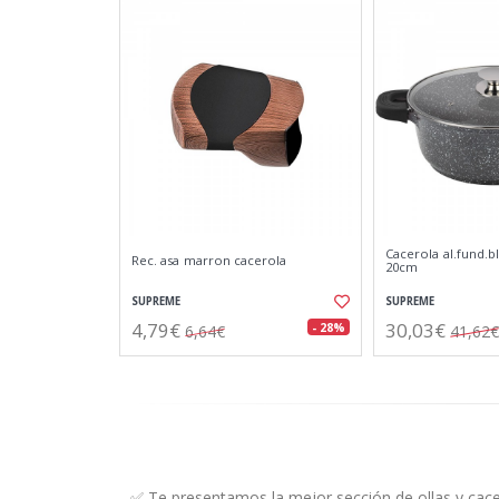
Cacerola al.fund.bl
Rec. asa marron cacerola
20cm
SUPREME
SUPREME
4,79€
30,03€
- 28%
6,64€
41,62€
✅ Te presentamos la mejor sección de ollas y cacer