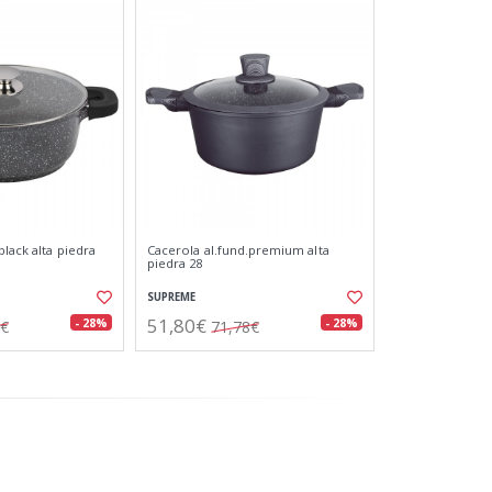
black alta piedra
Cacerola al.fund.premium alta
piedra 28
SUPREME
51,80€
- 28%
- 28%
6€
71,78€