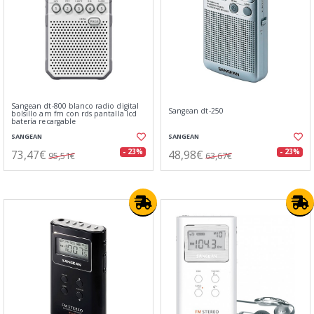
Sangean dt-800 blanco radio digital
Sangean dt-250
bolsillo am fm con rds pantalla lcd
batería recargable
SANGEAN
SANGEAN
73,47€
48,98€
- 23%
- 23%
95,51€
63,67€