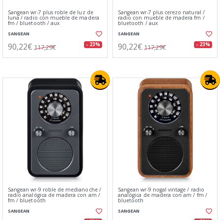
Sangean wr-7 plus roble de luz de
Sangean wr-7 plus cerezo natural /
luna / radio con mueble de madera
radio con mueble de madera fm /
fm / bluetooth / aux
bluetooth / aux
SANGEAN
SANGEAN
90,22€
90,22€
- 23%
- 23%
117,29€
117,29€
Sangean wr-9 roble de medianoche /
Sangean wr-9 nogal vintage / radio
radio analógica de madera con am /
analógica de madera con am / fm /
fm / bluetooth
bluetooth
SANGEAN
SANGEAN