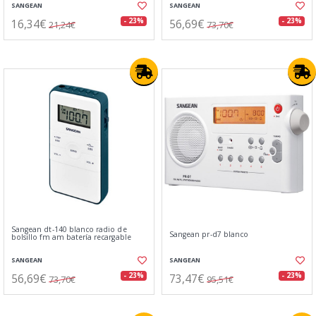
SANGEAN
SANGEAN
16,34€
56,69€
- 23%
- 23%
21,24€
73,70€
Sangean dt-140 blanco radio de
Sangean pr-d7 blanco
bolsillo fm am batería recargable
SANGEAN
SANGEAN
56,69€
73,47€
- 23%
- 23%
73,70€
95,51€