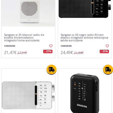
Sangean sr-35 blanco/ radio de
Sangean sr-36 negro radio fm/am
bolsillo fm/am/altavoz
altavoz integrado antena telescópica
integrado/toma auriculares
salida auriculares
SANGEAN
SANGEAN
21,47€
24,49€
- 23%
- 23%
27,91€
31,84€