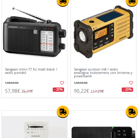
Sangean mmr-77 fcc matt black /
Sangean survivor m8 / radio
radio portátil
analógica todoterreno con linterna y
powerbank
SANGEAN
SANGEAN
57,98€
90,22€
- 23%
- 23%
75,37€
117,29€