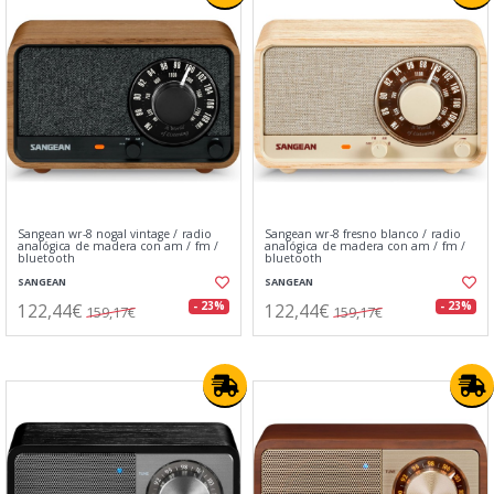
Sangean wr-8 nogal vintage / radio
Sangean wr-8 fresno blanco / radio
analógica de madera con am / fm /
analógica de madera con am / fm /
bluetooth
bluetooth
SANGEAN
SANGEAN
122,44€
122,44€
- 23%
- 23%
159,17€
159,17€