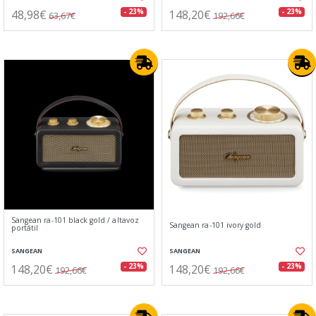
48,98€
148,20€
- 23%
- 23%
63,67€
192,66€
Sangean ra-101 black gold / altavoz
Sangean ra-101 ivory gold
portátil
SANGEAN
SANGEAN
148,20€
148,20€
- 23%
- 23%
192,66€
192,66€