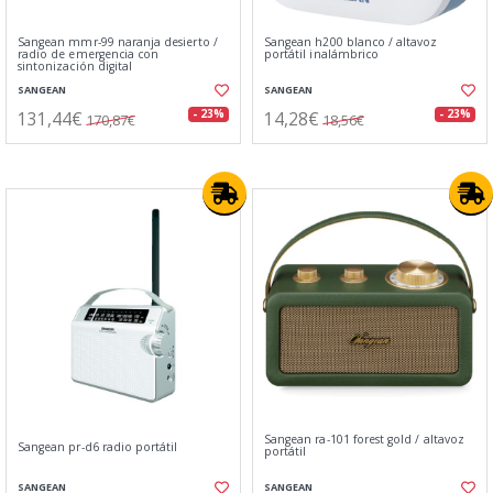
Sangean mmr-99 naranja desierto /
Sangean h200 blanco / altavoz
radio de emergencia con
portátil inalámbrico
sintonización digital
SANGEAN
SANGEAN
131,44€
14,28€
- 23%
- 23%
170,87€
18,56€
Sangean ra-101 forest gold / altavoz
Sangean pr-d6 radio portátil
portátil
SANGEAN
SANGEAN