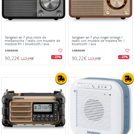
Sangean wr-7 plus roble de
Sangean wr-7 plus nogal vintage /
medianoche / radio con mueble de
radio con mueble de madera fm /
madera fm / bluetooth / aux
bluetooth / aux
SANGEAN
SANGEAN
90,22€
90,22€
- 23%
- 23%
117,29€
117,29€