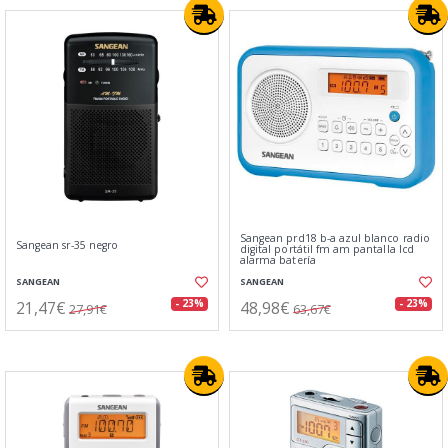
Sangean prd18 b-a azul blanco radio
Sangean sr-35 negro
digital portátil fm am pantalla lcd
alarma batería
SANGEAN
SANGEAN
21,47€
48,98€
- 23%
- 23%
27,91€
63,67€