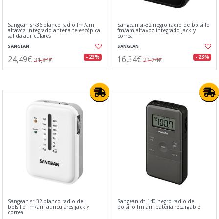
Sangean sr-36 blanco radio fm/am
Sangean sr-32 negro radio de bolsillo
altavoz integrado antena telescópica
fm/am altavoz integrado jack y
salida auriculares
correa
SANGEAN
SANGEAN
24,49€
16,34€
- 23%
- 23%
31,84€
21,24€
Sangean sr-32 blanco radio de
Sangean dt-140 negro radio de
bolsillo fm/am auriculares jack y
bolsillo fm am batería recargable
correa