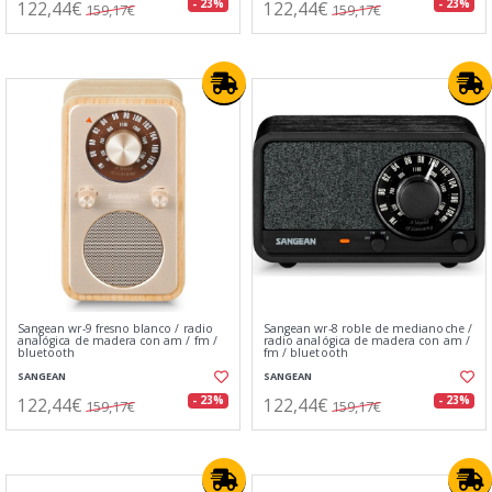
122,44€
122,44€
- 23%
- 23%
159,17€
159,17€
Sangean wr-9 fresno blanco / radio
Sangean wr-8 roble de medianoche /
analógica de madera con am / fm /
radio analógica de madera con am /
bluetooth
fm / bluetooth
SANGEAN
SANGEAN
122,44€
122,44€
- 23%
- 23%
159,17€
159,17€