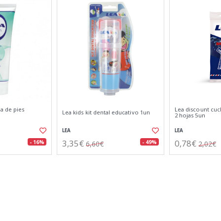
a de pies
Lea discount cuc
Lea kids kit dental educativo 1un
2 hojas 5un
LEA
LEA
3,35€
0,78€
- 16%
- 49%
6,60€
2,02€