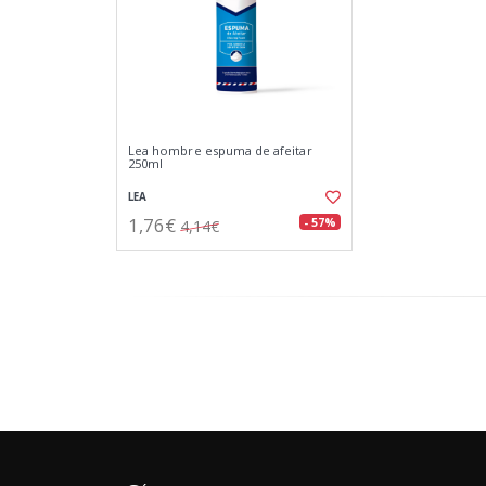
Lea hombre espuma de afeitar
250ml
LEA
1,76€
- 57%
4,14€