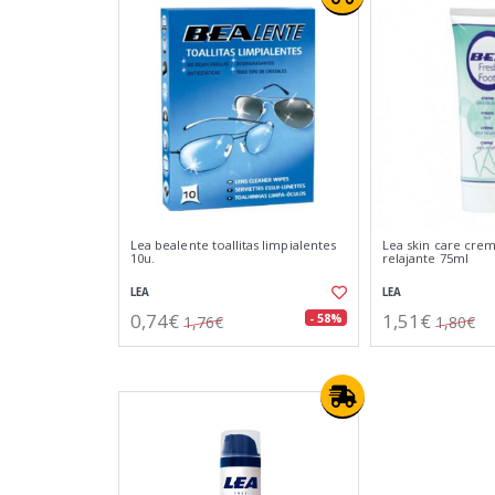
Lea bealente toallitas limpialentes
Lea skin care crem
10u.
relajante 75ml
LEA
LEA
0,74€
1,51€
- 58%
1,76€
1,80€