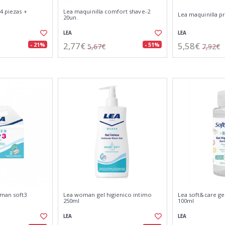
4 piezas +
Lea maquinilla comfort shave-2
Lea maquinilla 
20un.
LEA
LEA
2,77€
5,58€
- 21%
- 51%
5,67€
7,92€
man soft3
Lea woman gel higienico intimo
Lea soft&care gel
250ml
100ml
LEA
LEA