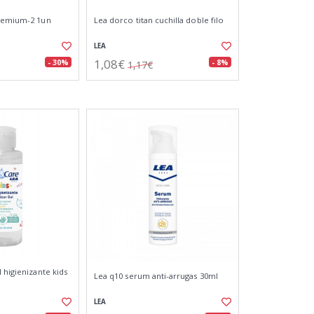
premium-2 1un
Lea dorco titan cuchilla doble filo
LEA
1,08€
- 30%
- 8%
1,17€
 higienizante kids
Lea q10 serum anti-arrugas 30ml
LEA