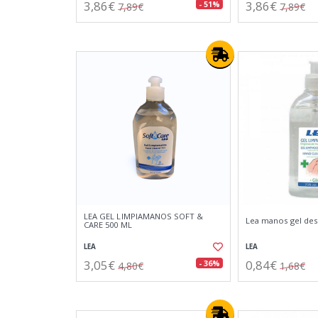
3,86€
3,86€
- 51%
7,89€
7,89€
LEA GEL LIMPIAMANOS SOFT &
Lea manos gel des
CARE 500 ML
LEA
LEA
3,05€
0,84€
- 36%
4,80€
1,68€