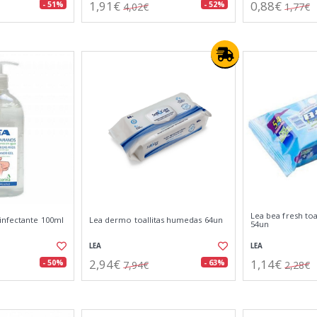
1,91€
0,88€
- 51%
- 52%
4,02€
1,77€
Lea bea fresh toal
infectante 100ml
Lea dermo toallitas humedas 64un
54un
LEA
LEA
2,94€
1,14€
- 50%
- 63%
7,94€
2,28€