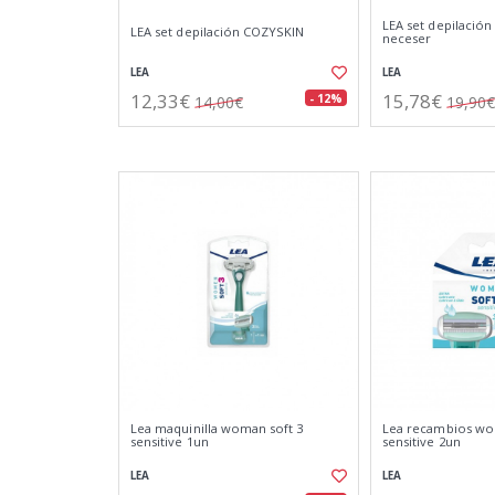
LEA set depilación 
LEA set depilación COZYSKIN
neceser
LEA
LEA
12,33€
15,78€
- 12%
14,00€
19,90€
Lea maquinilla woman soft 3
Lea recambios wo
sensitive 1un
sensitive 2un
LEA
LEA