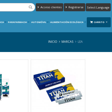
Acceso clientes
Registrarse
Powered by
Translate
ICA
PARAFARMACIA
AUTOMÓVIL
ALIMENTACIÓN ECOLÓGICA
CARRITO
INICIO
MARCAS
LEA