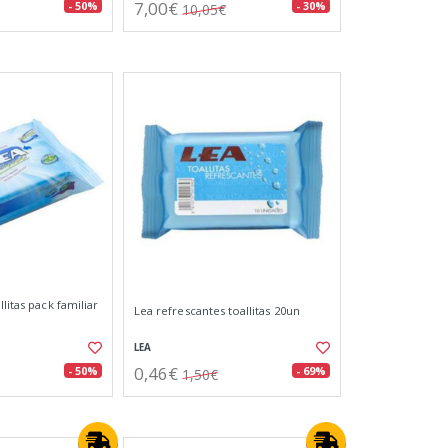
7,00€
- 50%
- 30%
10,05€
litas pack familiar
Lea refrescantes toallitas 20un
LEA
0,46€
- 50%
- 69%
1,50€